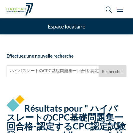
U
Espace locataire
Effectuez une nouvelle recherche
Rechercher
Quand les résultats de l'auto-complétion sont disponibles, utilisez
Résultats pour " ハイパ
スレートのCPC基礎問題集一
回合格-認定するCPC認定試験