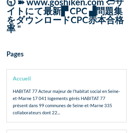
🕤 ➽ www.goshiken.com 🢪サ
イトにて最新▛ CPC ▟問題集
をダウンロードCPC赤本合格
率 "
Pages
Accueil
HABITAT 77 Acteur majeur de l’habitat social en Seine-
et-Marne 17 041 logements gérés HABITAT 77
présent dans 99 communes de Seine-et-Marne 335
collaborateurs dont 22...