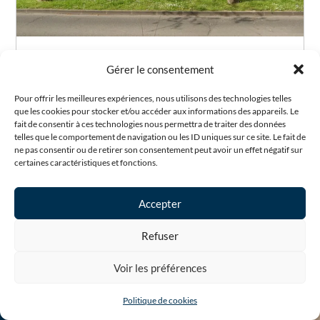
Appartement T3 de 60m² à Savigny-le-Temple
Gérer le consentement
HABITAT 77 vous propose d’acquérir un appartement
Pour offrir les meilleures expériences, nous utilisons des technologies telles
3 pièces de 60m² au 2ème étage d’une résidence avec
que les cookies pour stocker et/ou accéder aux informations des appareils. Le
un parking à Savigny-le-Temple. Soumis au statut de...
fait de consentir à ces technologies nous permettra de traiter des données
telles que le comportement de navigation ou les ID uniques sur ce site. Le fait de
ne pas consentir ou de retirer son consentement peut avoir un effet négatif sur
certaines caractéristiques et fonctions.
Accepter
Nos offres d’emploi
Refuser
Voir les préférences
Acheteur – H/F
Nous
Nous
FAQ
contacter
rejoindre
Politique de cookies