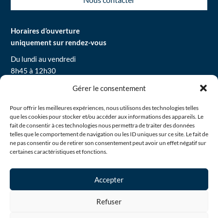
Horaires d’ouverture
uniquement sur rendez-vous
Du lundi au vendredi
8h45 à 12h30
13h30 à 16h30
Gérer le consentement
Pour offrir les meilleures expériences, nous utilisons des technologies telles
Mentions légales
que les cookies pour stocker et/ou accéder aux informations des appareils. Le
Politique de confidentialité
fait de consentir à ces technologies nous permettra de traiter des données
Politique de cookies
telles que le comportement de navigation ou les ID uniques sur ce site. Le fait de
ne pas consentir ou de retirer son consentement peut avoir un effet négatif sur
certaines caractéristiques et fonctions.
Si vous rencontrez une difficulté sur le site, contactez-nous ici
Accepter
habitat77@habitat77.fr
Refuser