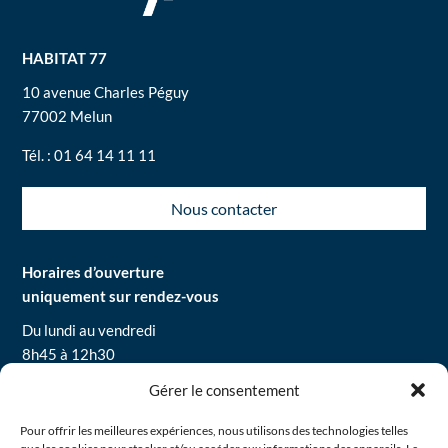
HABITAT 77
10 avenue Charles Péguy
77002 Melun
Tél. : 01 64 14 11 11
Nous contacter
Horaires d’ouverture
uniquement sur rendez-vous
Du lundi au vendredi
8h45 à 12h30
13h30 à 16h30
Gérer le consentement
Pour offrir les meilleures expériences, nous utilisons des technologies telles
Mentions légales