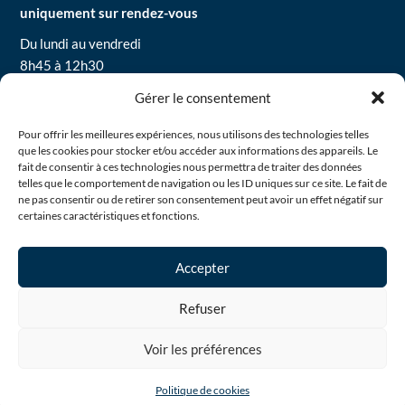
uniquement sur rendez-vous
Du lundi au vendredi
8h45 à 12h30
13h30 à 16h30
Gérer le consentement
Pour offrir les meilleures expériences, nous utilisons des technologies telles
Mentions légales
que les cookies pour stocker et/ou accéder aux informations des appareils. Le
Politique de confidentialité
fait de consentir à ces technologies nous permettra de traiter des données
Politique de cookies
telles que le comportement de navigation ou les ID uniques sur ce site. Le fait de
ne pas consentir ou de retirer son consentement peut avoir un effet négatif sur
certaines caractéristiques et fonctions.
Si vous rencontrez une difficulté sur le site, contactez-nous ici
Accepter
habitat77@habitat77.fr
Refuser
Voir les préférences
Nous
Nous
FAQ
contacter
rejoindre
Politique de cookies